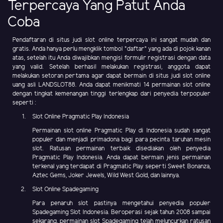
Terpercaya Yang Patut Anda
Coba
Pendaftaran di situs judi slot online terpercaya ini sangat mudah dan
gratis. Anda hanya perlu mengklik tombol "daftar" yang ada di pojok kanan
atas, setelah itu Anda diwajibkan mengisi formulir registrasi dengan data
yang valid. Setelah berhasil melakukan registrasi, anggota dapat
melakukan setoran pertama agar dapat bermain di situs judi slot online
uang asli LANDSLOT88. Anda dapat menikmati 14 permainan slot online
dengan tingkat kemenangan tinggi terlengkap dari penyedia terpopuler
seperti :
Slot Online Pragmatic Play Indonesia
Permainan slot online Pragmatic Play di Indonesia sudah sangat
populer dan menjadi primadona bagi para pecinta taruhan mesin
slot. Ratusan permainan terbaik disediakan oleh penyedia
Pragmatic Play Indonesia. Anda dapat bermain jenis permainan
terkenal yang terdapat di Pragmatic Play seperti Sweet Bonanza,
Aztec Gems, Joker Jewels, Wild West Gold, dan lainnya.
Slot Online Spadegaming
Para penaruh slot pastinya mengetahui penyedia populer
Spadegaming Slot Indonesia. Beroperasi sejak tahun 2008 sampai
sekarang, permainan slot Spadegaming telah meluncurkan ratusan