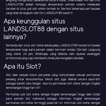
langsung mengetahui jawabannya secara cepat. Dikarenakan visi dan misi
LANDSLOT88 adalah menjaga kenyamanan pemain selama melakukan
taruhan di situs judi slot online terbaik ini. Berikut beberapa pertanyaan
yang telah dirangkum oleh tim LANDSLOT88 seperti :
Apa keunggulan situs
LANDSLOT88 dengan situs
lainnya?
Berbeda dari situs slot online kebanyakan, LANDSLOT88 memprioritaskan
kenyamanan bagi para pemain dalam bermain melalui Obrolan Langsung
yang online 24 jam, Whatsapp yang dikelola oleh layanan pelanggan
profesional yang siap membantu Anda jika mengalami kendala.
Apa itu Slot?
Slot ialah sebuah mesin perjudian yang menciptakan sebuah permainan
peluang untuk konsumennya. Mesin slot juga dikenal secara pejoratif
sebagai bandit satu-tangan. Apa itu permainan slot online dengan tingkat
kemenangan tinggi hari ini?
Permainan judi slot online dengan tingkat kemenangan tinggi ialah istilah
para pemain slot Indonesia sebagai informasi tingkat kemenangan
permainan slot online tertinggi pada hari ini. Informasi slot online dengan