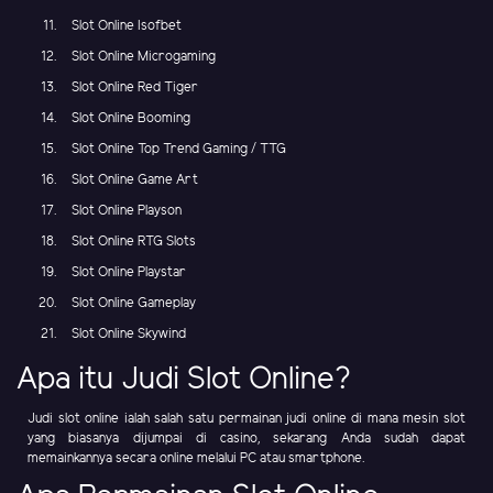
Slot Online Isofbet
Slot Online Microgaming
Slot Online Red Tiger
Slot Online Booming
Slot Online Top Trend Gaming / TTG
Slot Online Game Art
Slot Online Playson
Slot Online RTG Slots
Slot Online Playstar
Slot Online Gameplay
Slot Online Skywind
Apa itu Judi Slot Online?
Judi slot online ialah salah satu permainan judi online di mana mesin slot
yang biasanya dijumpai di casino, sekarang Anda sudah dapat
memainkannya secara online melalui PC atau smartphone.