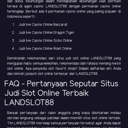
dan dunia. Keuntungan dalam mendapatkan kesenangan saat bermain
terasa di agen casino LANDSLOT88 dengan permainan casino online
terlengkap. Berikut ada 4 permainan casino online yang paling populer di
Indonesia seperti :
Judi live Casino Online Baccarat
Judi live Casino Online Dragon Tiger
Judi live Casino Online Sicbo Online
Judi live Casino Online Rolet Online
Demikianlah rekomendasi dari situs judi slot online LANDSLOT88 yang
mengupas habis semua kelebihan, rekomendasi dan rahasia menang mesin
slot online. Apa penyedia slot favorit Anda? Silakan daftarkan diri Anda
dan nikmati jackpot slot online terbesar dari LANDSLOT88.
FAQ - Pertanyaan Seputar Situs
Judi Slot Online Terbaik
LANDSLOT88
Banyak pertanyaan dari calon anggota yang biasa dilontarkan melalui
obrolan langsung sebagai patokan dalam memilih situs slot online terbaik.
Tim LANDSLOT88 merekap semua pertanyaan tersebut agar Anda dapat