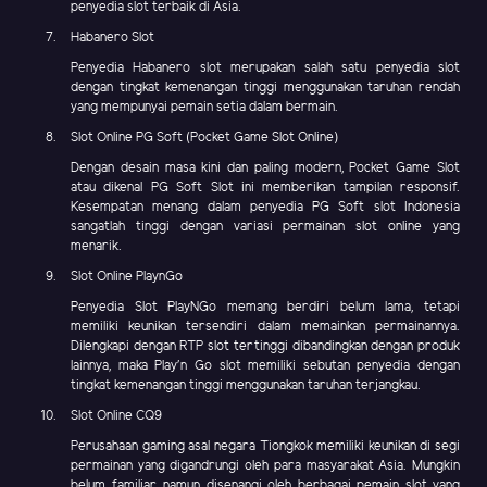
penyedia slot terbaik di Asia.
Habanero Slot
Penyedia Habanero slot merupakan salah satu penyedia slot
dengan tingkat kemenangan tinggi menggunakan taruhan rendah
yang mempunyai pemain setia dalam bermain.
Slot Online PG Soft (Pocket Game Slot Online)
Dengan desain masa kini dan paling modern, Pocket Game Slot
atau dikenal PG Soft Slot ini memberikan tampilan responsif.
Kesempatan menang dalam penyedia PG Soft slot Indonesia
sangatlah tinggi dengan variasi permainan slot online yang
menarik.
Slot Online PlaynGo
Penyedia Slot PlayNGo memang berdiri belum lama, tetapi
memiliki keunikan tersendiri dalam memainkan permainannya.
Dilengkapi dengan RTP slot tertinggi dibandingkan dengan produk
lainnya, maka Play'n Go slot memiliki sebutan penyedia dengan
tingkat kemenangan tinggi menggunakan taruhan terjangkau.
Slot Online CQ9
Perusahaan gaming asal negara Tiongkok memiliki keunikan di segi
permainan yang digandrungi oleh para masyarakat Asia. Mungkin
belum familiar, namun disenangi oleh berbagai pemain slot yang