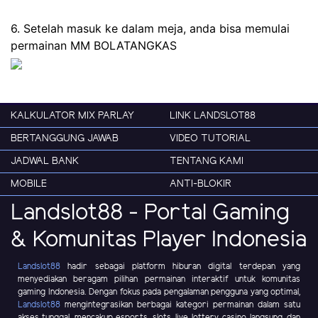
6. Setelah masuk ke dalam meja, anda bisa memulai
permainan MM BOLATANGKAS
KALKULATOR MIX PARLAY
LINK LANDSLOT88
BERTANGGUNG JAWAB
VIDEO TUTORIAL
JADWAL BANK
TENTANG KAMI
MOBILE
ANTI-BLOKIR
Landslot88 - Portal Gaming
& Komunitas Player Indonesia
Landslot88
hadir sebagai platform hiburan digital terdepan yang
menyediakan beragam pilihan permainan interaktif untuk komunitas
gaming Indonesia. Dengan fokus pada pengalaman pengguna yang optimal,
Landslot88
mengintegrasikan berbagai kategori permainan dalam satu
akses tunggal, mencakup esports, slots, live lottery, casino langsung, dan