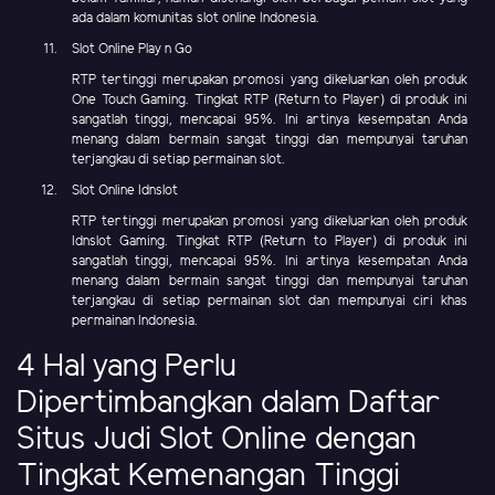
ada dalam komunitas slot online Indonesia.
Slot Online Play n Go
RTP tertinggi merupakan promosi yang dikeluarkan oleh produk
One Touch Gaming. Tingkat RTP (Return to Player) di produk ini
sangatlah tinggi, mencapai 95%. Ini artinya kesempatan Anda
menang dalam bermain sangat tinggi dan mempunyai taruhan
terjangkau di setiap permainan slot.
Slot Online Idnslot
RTP tertinggi merupakan promosi yang dikeluarkan oleh produk
Idnslot Gaming. Tingkat RTP (Return to Player) di produk ini
sangatlah tinggi, mencapai 95%. Ini artinya kesempatan Anda
menang dalam bermain sangat tinggi dan mempunyai taruhan
terjangkau di setiap permainan slot dan mempunyai ciri khas
permainan Indonesia.
4 Hal yang Perlu
Dipertimbangkan dalam Daftar
Situs Judi Slot Online dengan
Tingkat Kemenangan Tinggi