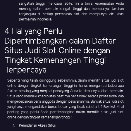
sangatlah tinggi, mencapai 95%. Ini artinya kesempatan Anda
menang dalam bermain sangat tinggi dan mempunyai taruhan
terjangkau di setiap permainan slot dan mempunyai ciri khas
permainan Indonesia.
4 Hal yang Perlu
Dipertimbangkan dalam Daftar
Situs Judi Slot Online dengan
Tingkat Kemenangan Tinggi
Terpercaya
Seperti yang telah disinggung sebelumnya, dalam memilih situs judi slot
online dengan tingkat kemenangan tinggi ini harus mengamati beberapa
faktor penting yang menjadi penunjang Anda ke depannya dalam bermain.
Situs yang memiliki kredibilitas pastinya bertindak secara profesional dan
mengedepankan para anggota dengan pelayanannya. Banyak situs judi slot
yang hanya mengandalkan bonus besar yang tidak substantif. Berikut 4 hal
penting yang perlu Anda pertimbangkan dalam memilih situs judi slot
online dengan tingkat kemenangan tinggi :
Kemudahan Akses Situs