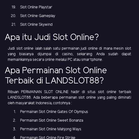
Slot Online Playstar
Slot Online Gameplay
Slot Online Skywind
Apa itu Judi Slot Online?
Judi slot online ialah salah satu permainan judi online di mana mesin slot
yang biasanya dijumpai di casino, sekarang Anda sudah dapat
memainkannya secara online melalui PC atau smartphone.
Apa Permainan Slot Online
Terbaik di LANDSLOT88?
Ribuan PERMAINAN SLOT ONLINE hadir di situs slot online terbaik
LANDSLOT88. Ada beberapa permainan slot online yang paling diminati
oleh masyarakat Indonesia, contohnya :
Permainan Slot Online Gates Of Olympus
Permainan Slot Online Sweet Bonanza
Permainan Slot Online Mahjong Ways
Permainan Slot Online Fire Strike