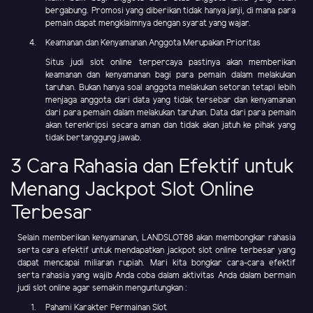
bergabung. Promosi yang diberikan tidak hanya janji, di mana para
pemain dapat mengklaimnya dengan syarat yang wajar.
Keamanan dan Kenyamanan Anggota Merupakan Prioritas
Situs judi slot online terpercaya pastinya akan memberikan
keamanan dan kenyamanan bagi para pemain dalam melakukan
taruhan. Bukan hanya soal anggota melakukan setoran tetapi lebih
menjaga anggota dari data yang tidak tersebar dan kenyamanan
dari para pemain dalam melakukan taruhan. Data dari para pemain
akan terenkripsi secara aman dan tidak akan jatuh ke pihak yang
tidak bertanggung jawab.
3 Cara Rahasia dan Efektif untuk
Menang Jackpot Slot Online
Terbesar
Selain memberikan kenyamanan, LANDSLOT88 akan membongkar rahasia
serta cara efektif untuk mendapatkan jackpot slot online terbesar yang
dapat mencapai miliaran rupiah. Mari kita bongkar cara-cara efektif
serta rahasia yang wajib Anda coba dalam aktivitas Anda dalam bermain
judi slot online agar semakin menguntungkan :
Pahami Karakter Permainan Slot