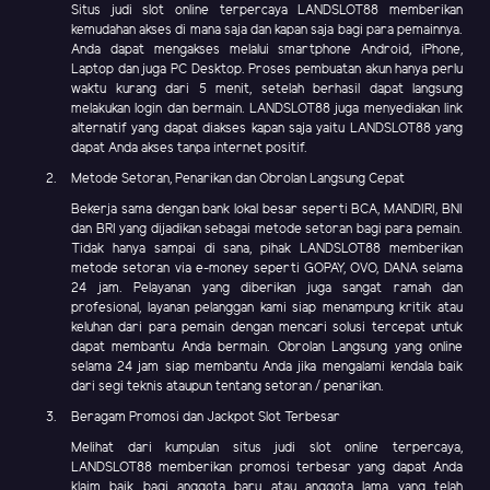
Situs judi slot online terpercaya LANDSLOT88 memberikan
kemudahan akses di mana saja dan kapan saja bagi para pemainnya.
Anda dapat mengakses melalui smartphone Android, iPhone,
Laptop dan juga PC Desktop. Proses pembuatan akun hanya perlu
waktu kurang dari 5 menit, setelah berhasil dapat langsung
melakukan login dan bermain. LANDSLOT88 juga menyediakan link
alternatif yang dapat diakses kapan saja yaitu LANDSLOT88 yang
dapat Anda akses tanpa internet positif.
Metode Setoran, Penarikan dan Obrolan Langsung Cepat
Bekerja sama dengan bank lokal besar seperti BCA, MANDIRI, BNI
dan BRI yang dijadikan sebagai metode setoran bagi para pemain.
Tidak hanya sampai di sana, pihak LANDSLOT88 memberikan
metode setoran via e-money seperti GOPAY, OVO, DANA selama
24 jam. Pelayanan yang diberikan juga sangat ramah dan
profesional, layanan pelanggan kami siap menampung kritik atau
keluhan dari para pemain dengan mencari solusi tercepat untuk
dapat membantu Anda bermain. Obrolan Langsung yang online
selama 24 jam siap membantu Anda jika mengalami kendala baik
dari segi teknis ataupun tentang setoran / penarikan.
Beragam Promosi dan Jackpot Slot Terbesar
Melihat dari kumpulan situs judi slot online terpercaya,
LANDSLOT88 memberikan promosi terbesar yang dapat Anda
klaim baik bagi anggota baru atau anggota lama yang telah